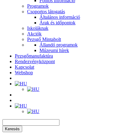
Fontos Információ
Programok
Csoportos látogatás
Általános információ
Árak és időpontok
Iskoláknak
Akciók
Pezsgő Mintabolt
Állandó programok
Múzeumi hírek
Pezsgőmanufaktúra
Rendezvényközpont
Kapcsolat
Webshop
Keresés