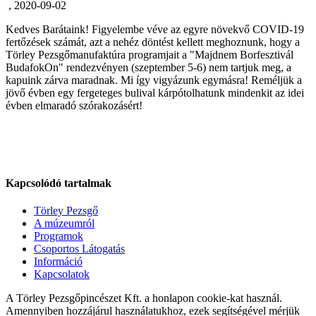
, 2020-09-02
Kedves Barátaink! Figyelembe véve az egyre növekvő COVID-19
fertőzések számát, azt a nehéz döntést kellett meghoznunk, hogy a
Törley Pezsgőmanufaktúra programjait a "Majdnem Borfesztivál
BudafokOn" rendezvényen (szeptember 5-6) nem tartjuk meg, a
kapuink zárva maradnak. Mi így vigyázunk egymásra! Reméljük a
jövő évben egy fergeteges bulival kárpótolhatunk mindenkit az idei
évben elmaradó szórakozásért!
Kapcsolódó tartalmak
Törley Pezsgő
A múzeumról
Programok
Csoportos Látogatás
Információ
Kapcsolatok
A Törley Pezsgőpincészet Kft. a honlapon cookie-kat használ.
Amennyiben hozzájárul használatukhoz, ezek segítségével mérjük