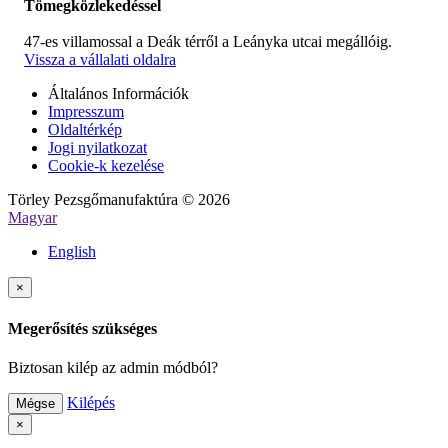
Tömegközlekedéssel
47-es villamossal a Deák térről a Leányka utcai megállóig.
Vissza a vállalati oldalra
Általános Információk
Impresszum
Oldaltérkép
Jogi nyilatkozat
Cookie-k kezelése
Törley Pezsgőmanufaktúra © 2026
Magyar
English
×
Megerősítés szükséges
Biztosan kilép az admin módból?
Kilépés
Mégse
×