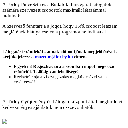
A Törley PinceSéta és a Budafoki Pincejárat látogatók
számára szervezett csoportok maximált létszámmal
indulnak!
A Szervező fenntartja a jogot, hogy 15fő/csoport létszám
meglétének hiánya esetén a programot ne indítsa el.
Látogatási szándékát - annak időpontjának megjelölésével -
kérjük, jelezze a
muzeum@torley.hu
címen.
Figyelem!
Regisztrációra a szombati napot megelőző
csütörtök 12.00-ig van lehetősége!
Regisztrációja a visszaigazolás megküldésével válik
érvényessé!
A Törley Gyűjtemény és Látogatóközpont által meghirdetett
kedvezményes ajánlatok nem összevonhatók.