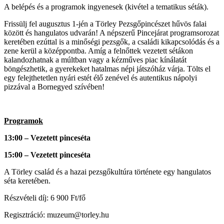
A belépés és a programok ingyenesek (kivétel a tematikus séták).
Frissülj fel augusztus 1-jén a Törley Pezsgőpincészet hűvös falai
között és hangulatos udvarán! A népszerű Pincejárat programsorozat
keretében ezúttal is a minőségi pezsgők, a családi kikapcsolódás és a
zene kerül a középpontba. Amíg a felnőttek vezetett sétákon
kalandozhatnak a múltban vagy a kézműves piac kínálatát
böngészhetik, a gyerekeket hatalmas népi játszóház várja. Tölts el
egy felejthetetlen nyári estét élő zenével és autentikus nápolyi
pizzával a Bornegyed szívében!
Programok
13:00 – Vezetett pinceséta
15:00 – Vezetett pinceséta
A Törley család és a hazai pezsgőkultúra története egy hangulatos
séta keretében.
Részvételi díj: 6 900 Ft/fő
Regisztráció: muzeum@torley.hu