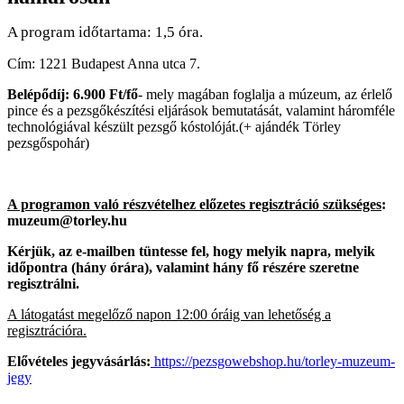
A program időtartama: 1,5 óra.
Cím: 1221 Budapest Anna utca 7.
Belépődíj: 6.900 Ft/fő
- mely magában foglalja a múzeum, az érlelő
pince és a pezsgőkészítési eljárások bemutatását, valamint háromféle
technológiával készült pezsgő kóstolóját.(+ ajándék Törley
pezsgőspohár)
A programon való részvételhez előzetes regisztráció szükséges
:
muzeum@torley.hu
Kérjük, az e-mailben tüntesse fel, hogy melyik napra, melyik
időpontra (hány órára), valamint hány fő részére szeretne
regisztrálni.
A látogatást megelőző napon 12:00 óráig van lehetőség a
regisztrációra.
Elővételes jegyvásárlás:
https://pezsgowebshop.hu/torley-muzeum-
jegy