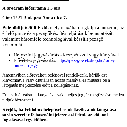
A program időtartama 1.5 óra
Cím: 1221 Budapest Anna utca 7.
Belépődíj: 6.9
00 Ft/fő,
mely magában foglalja a múzeum, az
érlelő pince és a pezsgőkészítési eljárások bemutatását,
valamint háromféle technológiával készült pezsgő
kóstolóját.
Helyszíni jegyvásárlás - készpénzzel vagy kártyával
Elővételes jegyvásárlás:
https://pezsgowebshop.hu/torley-
muzeum-jegy
Amennyiben előreváltott belépővel rendelkezik, kérjük azt
kinyomtatva vagy digitálisan hozza magával és mutassa be a
látogatás megkezdése előtt a kollégánknak.
Ennek hiányában a látogatást csak a teljes jegyár megfizetése mellett
tudjuk biztosítani.
Kérjük, ha Feldobox belépővel rendelkezik, amit látogatása
során szeretne felhasználni jelezze azt felénk az időpont
foglalásával egy időben.