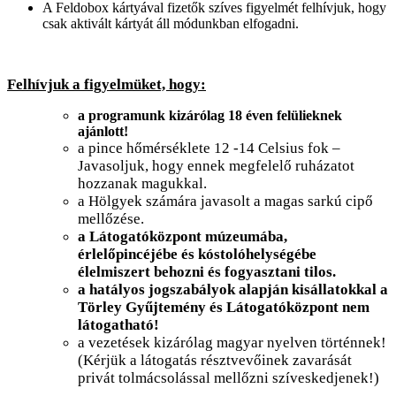
A Feldobox kártyával fizetők szíves figyelmét felhívjuk, hogy
csak aktivált kártyát áll módunkban elfogadni.
Felhívjuk a figyelmüket, hogy:
a programunk kizárólag 18 éven felülieknek
ajánlott!
a pince hőmérséklete 12 -14 Celsius fok –
Javasoljuk, hogy ennek megfelelő ruházatot
hozzanak magukkal.
a Hölgyek számára javasolt a magas sarkú cipő
mellőzése.
a Látogatóközpont múzeumába,
érlelőpincéjébe és kóstolóhelységébe
élelmiszert behozni és fogyasztani tilos.
a hatályos jogszabályok alapján kisállatokkal a
Törley Gyűjtemény és Látogatóközpont nem
látogatható!
a vezetések kizárólag magyar nyelven történnek!
(Kérjük a látogatás résztvevőinek zavarását
privát tolmácsolással mellőzni szíveskedjenek!)