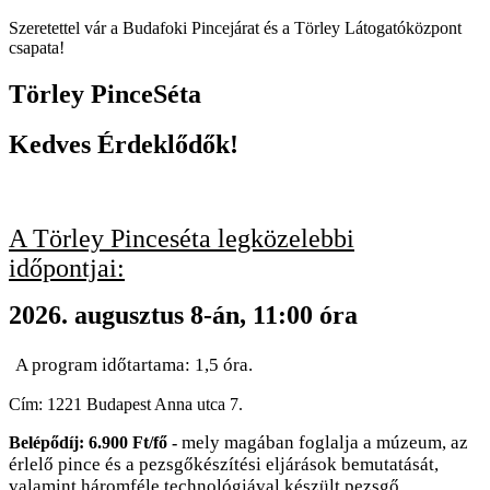
Szeretettel vár a Budafoki Pincejárat és a Törley Látogatóközpont
csapata!
Törley PinceSéta
Kedves Érdeklődők!
A
Törley Pinceséta legközelebbi
időpontjai:
2026. augusztus 8-án, 11:00 óra
A program időtartama: 1,5 óra.
Cím: 1221 Budapest Anna utca 7.
mely magában foglalja a múzeum, az
Belépődíj: 6.900 Ft/fő
-
érlelő pince és a pezsgőkészítési eljárások bemutatását,
valamint háromféle technológiával készült pezsgő