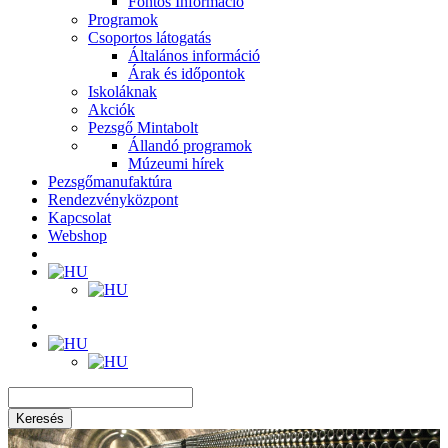
Fontos Információ
Programok
Csoportos látogatás
Általános információ
Árak és időpontok
Iskoláknak
Akciók
Pezsgő Mintabolt
Állandó programok
Múzeumi hírek
Pezsgőmanufaktúra
Rendezvényközpont
Kapcsolat
Webshop
Keresés