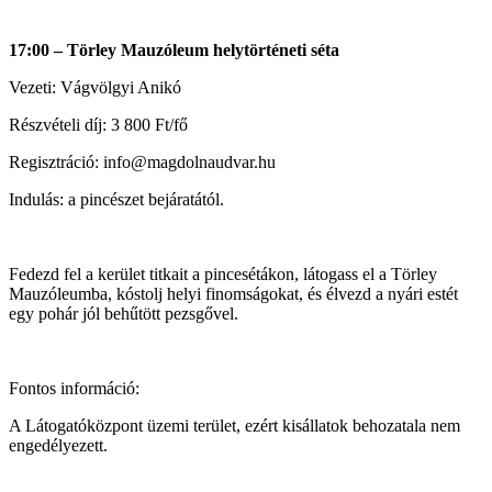
17:00 – Törley Mauzóleum helytörténeti séta
Vezeti: Vágvölgyi Anikó
Részvételi díj: 3 800 Ft/fő
Regisztráció: info@magdolnaudvar.hu
Indulás: a pincészet bejáratától.
Fedezd fel a kerület titkait a pincesétákon, látogass el a Törley
Mauzóleumba, kóstolj helyi finomságokat, és élvezd a nyári estét
egy pohár jól behűtött pezsgővel.
Fontos információ:
A Látogatóközpont üzemi terület, ezért kisállatok behozatala nem
engedélyezett.