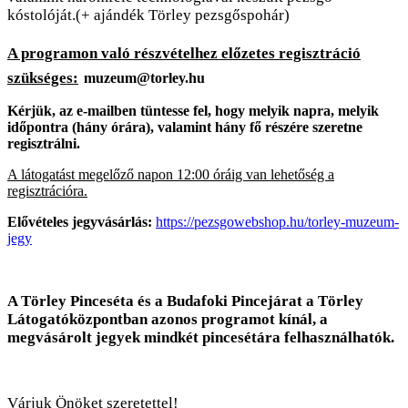
kóstolóját.(+ ajándék Törley pezsgőspohár)
A programon való részvételhez előzetes regisztráció
szükséges:
muzeum@torley.hu
Kérjük, az e-mailben tüntesse fel, hogy melyik napra, melyik
időpontra (hány órára), valamint hány fő részére szeretne
regisztrálni.
A látogatást megelőző napon 12:00 óráig van lehetőség a
regisztrációra.
Elővételes jegyvásárlás:
https://pezsgowebshop.hu/torley-muzeum-
jegy
A Törley Pinceséta és a Budafoki Pincejárat a Törley
Látogatóközpontban azonos programot kínál, a
megvásárolt jegyek mindkét pincesétára felhasználhatók.
Várjuk Önöket szeretettel!