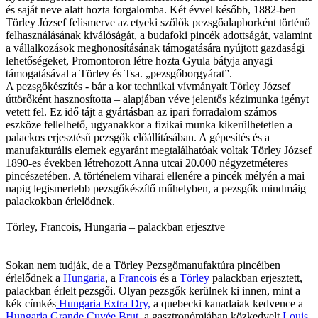
és saját neve alatt hozta forgalomba. Két évvel később, 1882-ben
Törley József felismerve az etyeki szőlők pezsgőalapborként történő
felhasználásának kiválóságát, a budafoki pincék adottságát, valamint
a vállalkozások meghonosításának támogatására nyújtott gazdasági
lehetőségeket, Promontoron létre hozta Gyula bátyja anyagi
támogatásával a Törley és Tsa. „pezsgőborgyárat”.
A pezsgőkészítés - bár a kor technikai vívmányait Törley József
úttörőként hasznosította – alapjában véve jelentős kézimunka igényt
vetett fel. Ez idő tájt a gyártásban az ipari forradalom számos
eszköze fellelhető, ugyanakkor a fizikai munka kikerülhetetlen a
palackos erjesztésű pezsgők előállításában. A gépesítés és a
manufakturális elemek egyaránt megtalálhatóak voltak Törley József
1890-es években létrehozott Anna utcai 20.000 négyzetméteres
pincészetében. A történelem viharai ellenére a pincék mélyén a mai
napig legismertebb pezsgőkészítő műhelyben, a pezsgők mindmáig
palackokban érlelődnek.
Törley, Francois, Hungaria – palackban erjesztve
Sokan nem tudják, de a Törley Pezsgőmanufaktúra pincéiben
érlelődnek a
Hungaria
, a
Francois
és a
Törley
palackban erjesztett,
palackban érlelt pezsgői. Olyan pezsgők kerülnek ki innen, mint a
kék címkés
Hungaria Extra Dry,
a quebecki kanadaiak kedvence a
Hungaria Grande Cuvée Brut
, a gasztronómiában közkedvelt
Louis