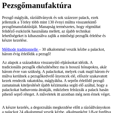
Pezsgőmanufaktúra
Pezsgő máglyák, rázóállványok és sok százezer palack, ezek
jellemzik a Törley több mint 130 évnyi múltra visszatekintő
pezsgőmanufaktúráját. Manapság természetes, hogy régmúltat
felidéző eszközök használata mellett, az újabb technikai
lehetőségeket is kihasználva zajlik a minőségi pezsgők érlelése és
készre kezelése.
Méthode traditionnelle
– 30 alkalommal veszik kézbe a palackot,
három évig érlelődik a pezsgő!
Az alapok a századokra visszanyúló eljárásokat idézik. A
tradicionális pezsgők elkészítéséhez ma is hosszú hónapokra, akár
három évre van szükség. A palackokat, melyek csak majd három év
múlva kerülnek a pezsgőkedvelő ínyencek elé, először szakavatott
kezek rendezik rakatokba, máglyákba. A seprőn érlelődő pezsgő
zamatainak kiteljesítését újabb kézimunka segíti elő azáltal, hogy a
palackokat hathavonta átrakják, miközben felrázzák a palack hasán
pihenő seprő réteget. A műveletek itt azonban még nem érnek véget.
A készre kezelés, a degorzsálás megkezdése előtt a rázóállványokon
a palackot 24 alkalommal veszik kézbe, alkalmanként 1/8-ot fordítva