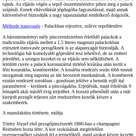
rajtuk. Az eljárás végén a seprő összetömörödve pihen meg a palack
szájánál. Ennek eltávolítását jégdugóba fagyasztással, majd annak
kilövetésével biztosítják a nagy tapasztalattal rendelkező dolgozók.
Méthode transvasée
- Palackban erjesztve, szűrve seprőtlenítve
A háromemeletnyi mély pincerendszerben érlelődő palackok a
tradicionális eljárás mellett a 1,5 literes magnum palackokban
erjesztett transvasée pezsgőknek is az alapanyagát biztosítják. A
technológia bár komolyabb gépesítést tesz lehetővé, de az emberi
jelenlétet, a szorgos kezeket ez az eljárás sem nélkülözheti. A
letöltött cuvée a palack koronazárral történő lezárása után kerül a
fém kosarakba, konténerekbe. A kosárba rendezés során több tonnát
mozgatnak meg naponta az ide beosztott munkatársak. A konténerek
ezután rendezett sorokban - gondosan jelölve a bennük rejlő ital
paramétereit – kerülnek a pinceágakba. Erjedésük, majd érlelésük 9
hónaptól akár másfél évig terjedhet. A hosszú pihenőidő után a már
kierjedt pezsgőt teljesen zárt rendszerben kezelik készre a
szakemberek.
A manufaktúra története, múltja
Törley József első pezsgőpincészetét 1880-ban a champagnei
Reimsben hozta létre. A kor szokásának megfelelően
nyerspezsgőket vásárolt fel a termelőktől, majd azokat készre kezelte