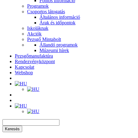
Fontos Információ
Programok
Csoportos látogatás
Általános információ
Árak és időpontok
Iskoláknak
Akciók
Pezsgő Mintabolt
Állandó programok
Múzeumi hírek
Pezsgőmanufaktúra
Rendezvényközpont
Kapcsolat
Webshop
Keresés