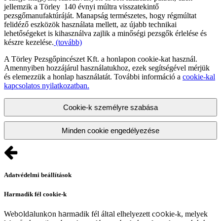
jellemzik a Törley 140 évnyi múltra visszatekintő
pezsgőmanufaktúráját. Manapság természetes, hogy régmúltat
felidéző eszközök használata mellett, az újabb technikai
lehetőségeket is kihasználva zajlik a minőségi pezsgők érlelése és
készre kezelése.
(tovább)
A Törley Pezsgőpincészet Kft. a honlapon cookie-kat használ.
Amennyiben hozzájárul használatukhoz, ezek segítségével mérjük
és elemezzük a honlap használatát. További információ a
cookie-kal
kapcsolatos nyilatkozatban.
Cookie-k személyre szabása
Minden cookie engedélyezése
Adatvédelmi beállítások
Harmadik fél cookie-k
Weboldalunkon harmadik fél által elhelyezett cookie-k, melyek