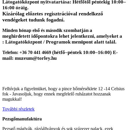
Látogatóközpont nyitvatartása:
Hétfőtől péntekig 10:00–
16:00 óráig.
Kizárólag előzetes regisztrációval
rendelkező
vendégeket tudunk fogadni.
szombatján a
Minden hónap első és második
meghirdetett
időpontokra lehet jelentkezni,
amelyeket a
:
Látogatóközpont /
Programok menüpont alatt talál.
(hétfő–péntek 10:00–16:00)
E-
Telefon: +36 70 441 4669
mail: muzeum@torley.hu
Felhívjuk a figyelmüket, hogy a pince hőmérséklete 12 -14 Celsius
fok - Javasoljuk, hogy ennek megfelelő ruházatot hozzanak
magukkal!
További részletek
Pezsgőmanufaktúra
Pezsgő máglyák, rázóállványok és sok százezer palack, ezek