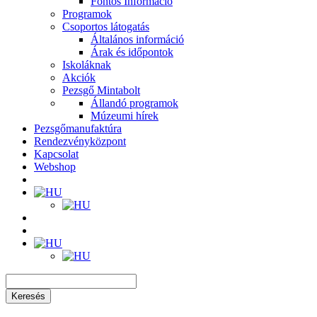
Fontos Információ
Programok
Csoportos látogatás
Általános információ
Árak és időpontok
Iskoláknak
Akciók
Pezsgő Mintabolt
Állandó programok
Múzeumi hírek
Pezsgőmanufaktúra
Rendezvényközpont
Kapcsolat
Webshop
Keresés