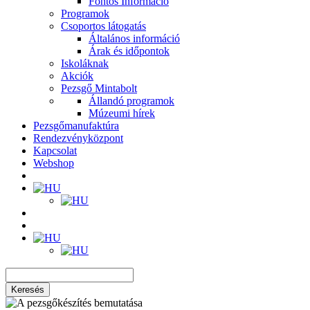
Fontos Információ
Programok
Csoportos látogatás
Általános információ
Árak és időpontok
Iskoláknak
Akciók
Pezsgő Mintabolt
Állandó programok
Múzeumi hírek
Pezsgőmanufaktúra
Rendezvényközpont
Kapcsolat
Webshop
Keresés