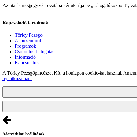
Az utalás megjegyzés rovatába kérjük, írja be „Látogatóközpont”, val
Kapcsolódó tartalmak
Törley Pezsgő
A múzeumról
Programok
Csoportos Látogatás
Információ
Kapcsolatok
A Törley Pezsgőpincészet Kft. a honlapon cookie-kat használ. Amenn
nyilatkozatban.
Adatvédelmi beállítások