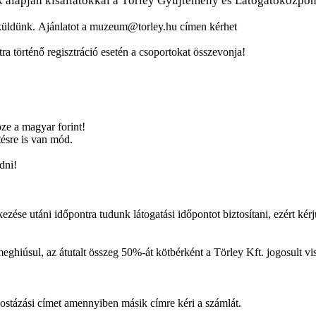
k alapján kisállatokkal a Törley Gyűjtemény és Látogatóközpon
 küldünk.
Ajánlatot a muzeum@torley.hu címen kérhet
ra történő regisztráció esetén a csoportokat összevonja!
ze a magyar forint!
ésre is van mód.
dni!
ése utáni időpontra tudunk látogatási időpontot biztosítani, ezért kérjük
ghiúsul, az átutalt összeg 50%-át kötbérként a Törley Kft. jogosult vis
ostázási címet amennyiben másik címre kéri a számlát.