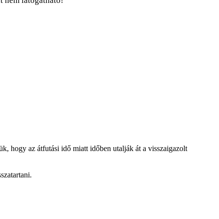
t nem látogatható!
, hogy az átfutási idő miatt időben utalják át a visszaigazolt
szatartani.