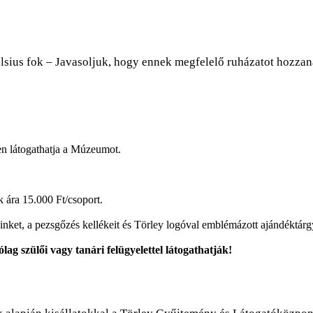
elsius fok – Javasoljuk, hogy ennek megfelelő ruházatot hozza
en látogathatja a Múzeumot.
k ára 15.000 Ft/csoport.
nket, a pezsgőzés kellékeit és Törley logóval emblémázott ajándéktárg
ag szülői vagy tanári felügyelettel látogathatják!