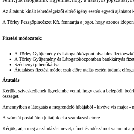
Felhívjuk látogatóink figyelmét, hogy a hatályos jogszabályo
Az általunk kínált lehetőségektől eltérő igény esetén egyedi ajánlatot
A Törley Pezsgőpincészet Kft. fenntartja a jogot, hogy azonos időpont
Fizetési módozatok:
A Törley Gyűjtemény és Látogatóközpont hivatalos fizetőeszkö
A Törley Gyűjtemény és Látogatóközpontban bankkártyás fizet
Széchenyi pihenőkártya
Átutalásos fizetési módot csak előre utalás esetén tudunk elfoga
Átutalás
Kérjük, szíveskedjenek figyelembe venni, hogy csak a belépődíj beérkez
összeget.
Amennyiben a látogatás a megrendelő hibájából - kivéve vis major - me
A számlát postai úton juttatjuk el a számlázási címre.
Kérjük, adja meg a számlázási nevet, címet és adószámot valamint a p