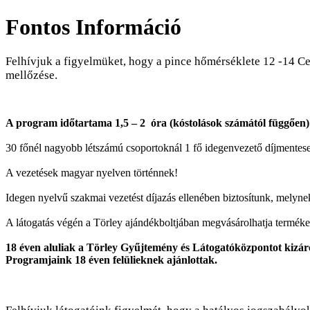
Fontos Információ
Felhívjuk a figyelmüket, hogy a pince hőmérséklete 12 -14 C
mellőzése.
A program időtartama 1,5 – 2 óra (kóstolások számától függően)
30 főnél nagyobb létszámú csoportoknál 1 fő idegenvezető díjmentes
A vezetések magyar nyelven történnek!
Idegen nyelvű szakmai vezetést díjazás ellenében biztosítunk, melyne
A látogatás végén a Törley ajándékboltjában megvásárolhatja termékei
18 éven aluliak a Törley Gyűjtemény és Látogatóközpontot kizáról
Programjaink 18 éven felülieknek ajánlottak.