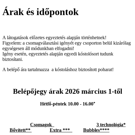
Árak és időpontok
A látogatások előzetes egyeztetés alapján történhetnek!
Figyelem: a csomagválasztási igényét egy csoporton belül kizárólag
egységesen áll módunkban elfogadni!
Igény esetén, egyeztetés alapján egyedi kóstolósort tudunk
biztosítani.
A belépő ára tartalmazza a kóstoláshoz biztosított poharat!
Belépőjegy árak 2026 március 1-től
Hétfő-péntek 10.00 - 16.00⁺
Csomagok
3 technológia*
Bővített**
Extra ***
Bubbles****