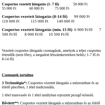
Csoportos vezetett látogatás (1- 7 fő)
50 000 Ft
55 000 Ft 60 000 Ft 75 000 Ft
Csoportos vezetett látogatás (8-14 fő)
99 000 Ft
110 000 Ft 115 000 Ft 149 000 Ft
Csoportos vezetett látogatás (min. 15 fő)
6 900 Ft/fő 7
500 Ft/fő 8 000 Ft/fő 10 500 Ft/fő
Vezetett csoportos látogatás csomagárak, amelyek a teljes csoportra
értendők (nem főre), a megadott létszámkereteken belül.( 1-7 fő és
8-14 fő)
Csomagok tartalma
3 Technológia*:
Csoportos vezetett látogatás a múzeumban és az
érlelő pincében, 1 tétel tradicionális,
1 tétel transvasée és 1 tétel tartályban erjesztett pezsgő kóstoló.
Bővített**:
Csoportos vezetett látogatás a múzeumban és az érlelő