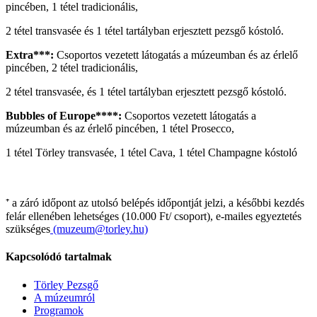
pincében, 1 tétel tradicionális,
2 tétel transvasée és 1 tétel tartályban erjesztett pezsgő kóstoló.
Extra***:
Csoportos vezetett látogatás a múzeumban és az érlelő
pincében, 2 tétel tradicionális,
2 tétel transvasée, és 1 tétel tartályban erjesztett pezsgő kóstoló.
Bubbles of Europe****:
Csoportos vezetett látogatás a
múzeumban és az érlelő pincében, 1 tétel Prosecco,
1 tétel Törley transvasée, 1 tétel Cava, 1 tétel Champagne kóstoló
⁺ a záró időpont az utolsó belépés időpontját jelzi, a későbbi kezdés
felár ellenében lehetséges (10.000 Ft/ csoport), e-mailes egyeztetés
szükséges
(muzeum@torley.hu)
Kapcsolódó tartalmak
Törley Pezsgő
A múzeumról
Programok