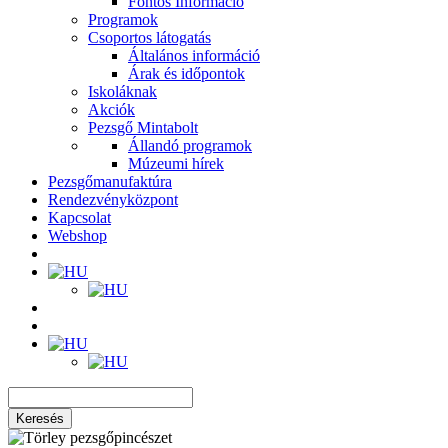
Fontos Információ
Programok
Csoportos látogatás
Általános információ
Árak és időpontok
Iskoláknak
Akciók
Pezsgő Mintabolt
Állandó programok
Múzeumi hírek
Pezsgőmanufaktúra
Rendezvényközpont
Kapcsolat
Webshop
Keresés