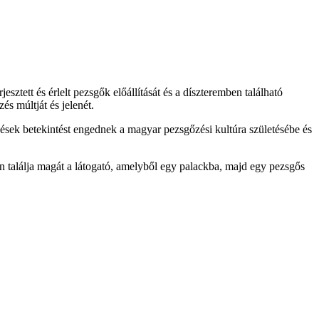
ztett és érlelt pezsgők előállítását és a díszteremben található
 múltját és jelenét.
zések betekintést engednek a magyar pezsgőzési kultúra születésébe és
n találja magát a látogató, amelyből egy palackba, majd egy pezsgős