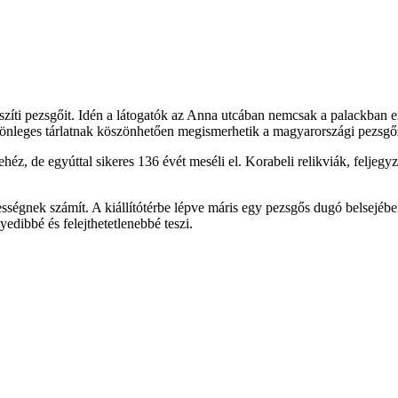
ti pezsgőit. Idén a látogatók az Anna utcában nemcsak a palackban erjes
leges tárlatnak köszönhetően megismerhetik a magyarországi pezsgőzés
z, de egyúttal sikeres 136 évét meséli el. Korabeli relikviák, feljegy
ségnek számít. A kiállítótérbe lépve máris egy pezsgős dugó belsejébe
yedibbé és felejthetetlenebbé teszi.