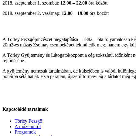
2018. szeptember 1. szombat:
12.00 – 22.00
óra között
2018. szeptember 2. vasárnap:
12.00 – 19.00
óra között
A Törley Pezsgőpincészet megalapítása – 1882 – óta folyamatosan készí
20m2-es mázas Zsolnay csempeképet tekinthetik meg, hanem egy külön
A Törley Gyűjtemény és Látogatóközpont a cég sokszínű, időnként nehé
fejlődésébe.
A gyűjtemény nemcsak tartalmában, de külsejében is valódi különleges
pohárba sétálhat át. Ez a páratlan, újszerű formavilág a tárlatot még eg
Kapcsolódó tartalmak
Törley Pezsgő
A múzeumról
Programok