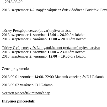
, 2018-08-29
2018. szeptember 1-2. napján várjuk az érdeklődőket a Budafoki Pezs
Törley Pezsgőpincészet (udvar) nyitva tartása:
2018. szeptember 1. szombat:
12.00 – 24.00
óra között
2018. szeptember 2. vasárnap:
12.00 – 20.00
óra között
Törley Gyűjtemény és Látogatóközpont (múzeum) nyitva tartása:
2018. szeptember 1. szombat:
12.00 – 23.00
óra között
2018. szeptember 2. vasárnap:
12.00 – 19.30
óra között
Zenei programok:
2018.09.01 szombat: 14:00- 22:00 Madarak zenekar, és DJ Galamb
2018.09.02 vasárnap: DJ Galamb
Vezetett pinceséták mindkét nap
Ingyenes pinceséták: