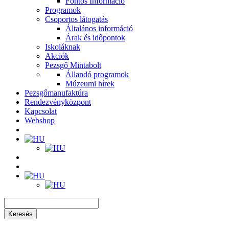
Fontos Információ
Programok
Csoportos látogatás
Általános információ
Árak és időpontok
Iskoláknak
Akciók
Pezsgő Mintabolt
Állandó programok
Múzeumi hírek
Pezsgőmanufaktúra
Rendezvényközpont
Kapcsolat
Webshop
Keresés